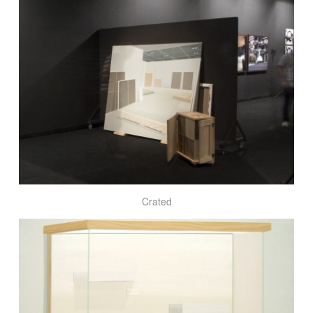
Crated
Voz
hueca