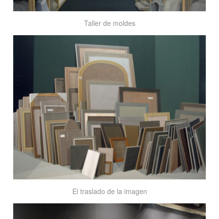
Taller de moldes
El
traslado
de
la
imagen
El traslado de la imagen
Crated