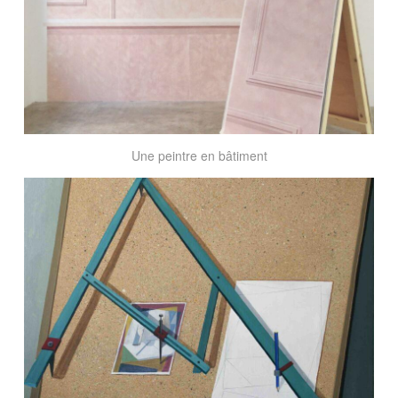
Une peintre en bâtiment
De
Varia
Commesuración