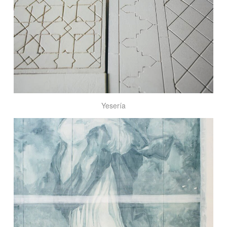
Yesería
Bien
de
Interés
Cultural