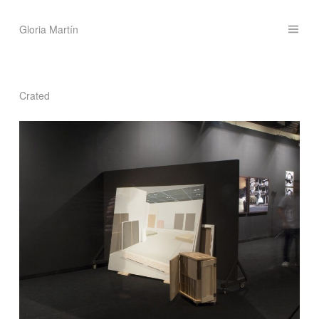
Saltar
Gloria Martín
al
contenido
Crated