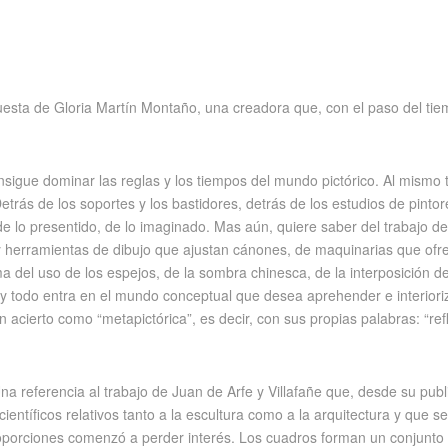
uesta de Gloria Martín Montaño, una creadora que, con el paso del ti
sigue dominar las reglas y los tiempos del mundo pictórico. Al mismo ti
trás de los soportes y los bastidores, detrás de los estudios de pinto
e lo presentido, de lo imaginado. Mas aún, quiere saber del trabajo de
y herramientas de dibujo que ajustan cánones, de maquinarias que ofrec
rma del uso de los espejos, de la sombra chinesca, de la interposición d
 y todo entra en el mundo conceptual que desea aprehender e interior
acierto como “metapictórica”, es decir, con sus propias palabras: “refle
a referencia al trabajo de Juan de Arfe y Villafañe que, desde su publica
científicos relativos tanto a la escultura como a la arquitectura y que 
roporciones comenzó a perder interés. Los cuadros forman un conjunto 