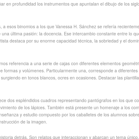
r en profundidad los instrumentos que apuntalan el dibujo de los sigl
 a esos binomios a los que Vanessa H. Sánchez se refería recientemente:
de una última pasión: la docencia. Ese intercambio constante entre lo q
rtista destaca por su enorme capacidad técnica, la sobriedad y el domin
s referencia a una serie de cajas con diferentes elementos geométric
 de formas y volúmenes. Particularmente una, corresponde a diferentes 
surgiendo en tonos blancos, ocres en ocasiones. Destacar las plantillas
frece dos espléndidos cuadros representando pantógrafos en los que c
imiento de los lápices. También está presente un homenaje a los compa
nseñanza y estudio compuesto por los caballetes de los alumnos sobre
nstrucción de la imagen.
storia detrás. Son relatos que interaccionan y abarcan un tema único