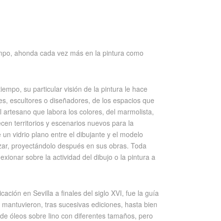
empo, ahonda cada vez más en la pintura como
empo, su particular visión de la pintura le hace
res, escultores o diseñadores, de los espacios que
l artesano que labora los colores, del marmolista,
en territorios y escenarios nuevos para la
e un vidrio plano entre el dibujante y el modelo
izar, proyectándolo después en sus obras. Toda
xionar sobre la actividad del dibujo o la pintura a
ción en Sevilla a finales del siglo XVI, fue la guía
se mantuvieron, tras sucesivas ediciones, hasta bien
de óleos sobre lino con diferentes tamaños, pero