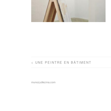
Navegación
<
UNE PEINTRE EN BÂTIMENT
de
entradas
munozydiezma.com