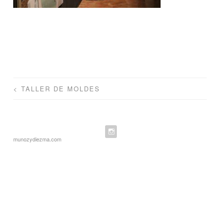
Navegación
<
TALLER DE MOLDES
de
entradas
munozydiezma.com
Instagram