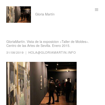
Saltar
Gloria Martín
al
contenido
GloriaMartín. Vista de la exposicion «Taller de Moldes».
Centro de las Artes de Sevilla. Enero 2015.
31/08/2019
|
HOLA@GLORIAMARTIN.INFO