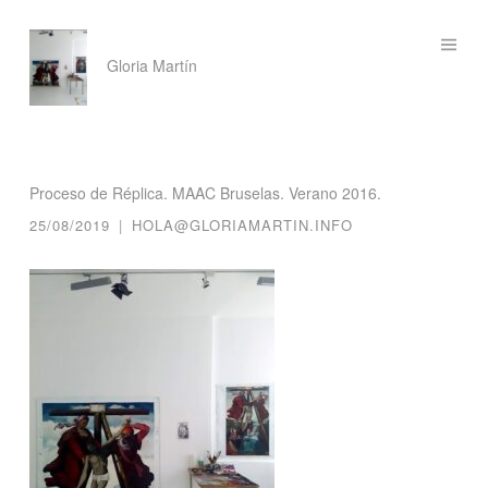
Saltar
Gloria Martín
al
contenido
Proceso de Réplica. MAAC Bruselas. Verano 2016.
25/08/2019
|
HOLA@GLORIAMARTIN.INFO