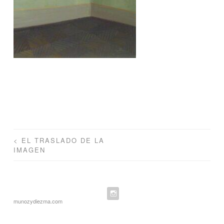
Navegación
<
EL TRASLADO DE LA
IMAGEN
de
entradas
munozydiezma.com
Instagram